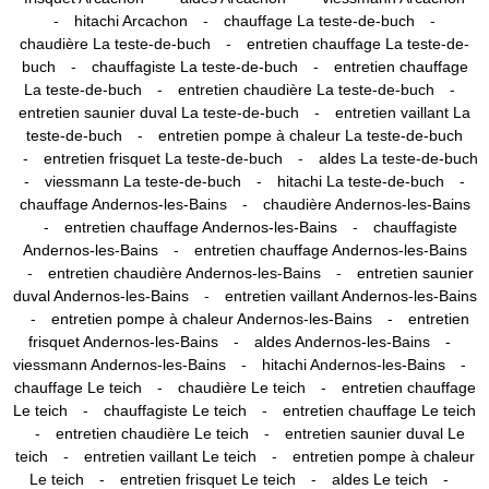
-
-
-
hitachi Arcachon
chauffage La teste-de-buch
-
chaudière La teste-de-buch
entretien chauffage La teste-de-
-
-
buch
chauffagiste La teste-de-buch
entretien chauffage
-
-
La teste-de-buch
entretien chaudière La teste-de-buch
-
entretien saunier duval La teste-de-buch
entretien vaillant La
-
teste-de-buch
entretien pompe à chaleur La teste-de-buch
-
-
entretien frisquet La teste-de-buch
aldes La teste-de-buch
-
-
-
viessmann La teste-de-buch
hitachi La teste-de-buch
-
chauffage Andernos-les-Bains
chaudière Andernos-les-Bains
-
-
entretien chauffage Andernos-les-Bains
chauffagiste
-
Andernos-les-Bains
entretien chauffage Andernos-les-Bains
-
-
entretien chaudière Andernos-les-Bains
entretien saunier
-
duval Andernos-les-Bains
entretien vaillant Andernos-les-Bains
-
-
entretien pompe à chaleur Andernos-les-Bains
entretien
-
-
frisquet Andernos-les-Bains
aldes Andernos-les-Bains
-
-
viessmann Andernos-les-Bains
hitachi Andernos-les-Bains
-
-
chauffage Le teich
chaudière Le teich
entretien chauffage
-
-
Le teich
chauffagiste Le teich
entretien chauffage Le teich
-
-
entretien chaudière Le teich
entretien saunier duval Le
-
-
teich
entretien vaillant Le teich
entretien pompe à chaleur
-
-
-
Le teich
entretien frisquet Le teich
aldes Le teich