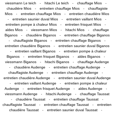
-
-
-
viessmann Le teich
hitachi Le teich
chauffage Mios
-
-
chaudière Mios
entretien chauffage Mios
chauffagiste
-
-
Mios
entretien chauffage Mios
entretien chaudière Mios
-
-
-
entretien saunier duval Mios
entretien vaillant Mios
-
-
entretien pompe à chaleur Mios
entretien frisquet Mios
-
-
-
aldes Mios
viessmann Mios
hitachi Mios
chauffage
-
-
Biganos
chaudière Biganos
entretien chauffage Biganos
-
-
-
chauffagiste Biganos
entretien chauffage Biganos
-
entretien chaudière Biganos
entretien saunier duval Biganos
-
-
entretien vaillant Biganos
entretien pompe à chaleur
-
-
-
Biganos
entretien frisquet Biganos
aldes Biganos
-
-
viessmann Biganos
hitachi Biganos
chauffage Audenge
-
-
-
chaudière Audenge
entretien chauffage Audenge
-
-
chauffagiste Audenge
entretien chauffage Audenge
-
entretien chaudière Audenge
entretien saunier duval Audenge
-
-
entretien vaillant Audenge
entretien pompe à chaleur
-
-
-
Audenge
entretien frisquet Audenge
aldes Audenge
-
-
viessmann Audenge
hitachi Audenge
chauffage Taussat
-
-
-
chaudière Taussat
entretien chauffage Taussat
-
-
chauffagiste Taussat
entretien chauffage Taussat
entretien
-
-
chaudière Taussat
entretien saunier duval Taussat