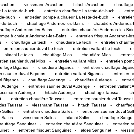
-
-
-
rcachon
viessmann Arcachon
hitachi Arcachon
chauffage
-
-
e La teste-de-buch
entretien chauffage La teste-de-buch
entr
-
-
e-de-buch
entretien pompe à chaleur La teste-de-buch
entretie
-
-
e-de-buch
chauffage Andernos-les-Bains
chaudière Andernos-
-
hauffage Andernos-les-Bains
entretien chaudière Andernos-les-Bai
-
pompe à chaleur Andernos-les-Bains
entretien frisquet Andernos-le
-
-
-
s
chauffage Le teich
chaudière Le teich
entretien chauffa
-
-
entretien saunier duval Le teich
entretien vaillant Le teich
en
-
-
-
-
hitachi Le teich
chauffage Mios
chaudière Mios
entret
-
-
etien saunier duval Mios
entretien vaillant Mios
entretien pom
-
-
uffage Biganos
chaudière Biganos
entretien chauffage Bigan
-
-
en saunier duval Biganos
entretien vaillant Biganos
entretien 
-
-
-
hi Biganos
chauffage Audenge
chaudière Audenge
entret
-
-
re Audenge
entretien saunier duval Audenge
entretien vaillant
-
-
-
iessmann Audenge
hitachi Audenge
chauffage Taussat
ch
-
-
t
entretien chaudière Taussat
entretien saunier duval Taussat
-
-
-
ldes Taussat
viessmann Taussat
hitachi Taussat
chauffage
-
-
e Salles
entretien chaudière Salles
entretien saunier duval Sal
-
-
-
 Salles
viessmann Salles
hitachi Salles
chauffage Sangui
-
-
chauffage Sanguinet
entretien chaudière Sanguinet
entretien s
-
-
-
uinet
entretien frisquet Sanguinet
aldes Sanguinet
viessm