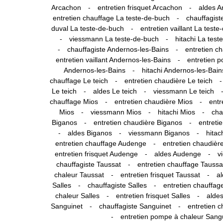
-
-
Arcachon
entretien frisquet Arcachon
aldes A
-
entretien chauffage La teste-de-buch
chauffagist
-
duval La teste-de-buch
entretien vaillant La test
-
-
viessmann La teste-de-buch
hitachi La test
-
-
chauffagiste Andernos-les-Bains
entretien c
-
entretien vaillant Andernos-les-Bains
entretien 
-
Andernos-les-Bains
hitachi Andernos-les-Bain
-
-
chauffage Le teich
entretien chaudière Le teich
-
-
Le teich
aldes Le teich
viessmann Le teich
-
-
chauffage Mios
entretien chaudière Mios
entr
-
-
-
Mios
viessmann Mios
hitachi Mios
cha
-
-
Biganos
entretien chaudière Biganos
entreti
-
-
-
aldes Biganos
viessmann Biganos
hitac
-
entretien chauffage Audenge
entretien chaudiè
-
-
entretien frisquet Audenge
aldes Audenge
v
-
chauffagiste Taussat
entretien chauffage Taussa
-
-
chaleur Taussat
entretien frisquet Taussat
a
-
-
Salles
chauffagiste Salles
entretien chauffag
-
-
chaleur Salles
entretien frisquet Salles
aldes
-
-
Sanguinet
chauffagiste Sanguinet
entretien 
-
entretien pompe à chaleur Sang