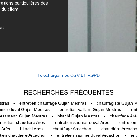
rations particulières des
 du client
it
Télécharger nos CGV ET RGPD
RECHERCHES FRÉQUENTES
-
-
stras
entretien chauffage Gujan Mestras
chauffagiste Gujan 
-
-
unier duval Gujan Mestras
entretien vaillant Gujan Mestras
en
-
-
iessmann Gujan Mestras
hitachi Gujan Mestras
chauffage Arè
-
-
ntretien chaudière Arès
entretien saunier duval Arès
entretien
-
-
-
 Arès
hitachi Arès
chauffage Arcachon
chaudière Arcach
-
-
tien chaudière Arcachon
entretien saunier duval Arcachon
ent