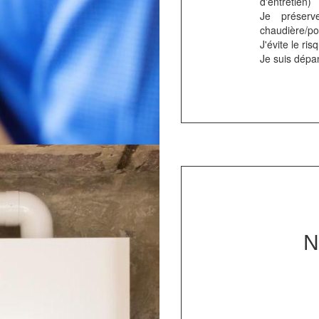
d'entretien)
Je préser
chaudière/p
J'évite le ri
Je suis dépa
N