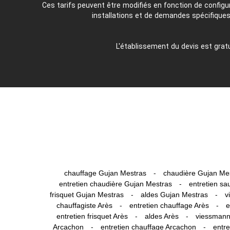
Ces tarifs peuvent être modifiés en fonction de configu
installations et de demandes spécifiques
L'établissement du devis est gratu
-
chauffage Gujan Mestras
chaudière Gujan Me
-
entretien chaudière Gujan Mestras
entretien sa
-
-
frisquet Gujan Mestras
aldes Gujan Mestras
v
-
-
chauffagiste Arès
entretien chauffage Arès
e
-
-
entretien frisquet Arès
aldes Arès
viessmann
-
-
Arcachon
entretien chauffage Arcachon
entre