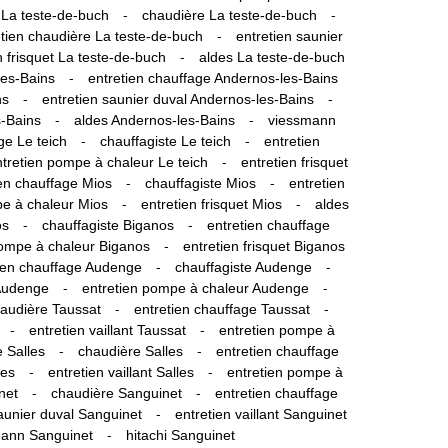
-
-
 La teste-de-buch
chaudière La teste-de-buch
-
etien chaudière La teste-de-buch
entretien saunier
-
n frisquet La teste-de-buch
aldes La teste-de-buch
-
les-Bains
entretien chauffage Andernos-les-Bains
-
-
ns
entretien saunier duval Andernos-les-Bains
-
-
s-Bains
aldes Andernos-les-Bains
viessmann
-
-
ge Le teich
chauffagiste Le teich
entretien
-
tretien pompe à chaleur Le teich
entretien frisquet
-
-
ien chauffage Mios
chauffagiste Mios
entretien
-
-
pe à chaleur Mios
entretien frisquet Mios
aldes
-
-
os
chauffagiste Biganos
entretien chauffage
-
pompe à chaleur Biganos
entretien frisquet Biganos
-
-
ien chauffage Audenge
chauffagiste Audenge
-
-
 Audenge
entretien pompe à chaleur Audenge
-
-
audière Taussat
entretien chauffage Taussat
-
-
entretien vaillant Taussat
entretien pompe à
-
-
 Salles
chaudière Salles
entretien chauffage
-
-
les
entretien vaillant Salles
entretien pompe à
-
-
net
chaudière Sanguinet
entretien chauffage
-
aunier duval Sanguinet
entretien vaillant Sanguinet
-
ann Sanguinet
hitachi Sanguinet