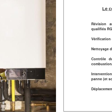
Le c
Révision a
qualifiés R
Vérification
Nettoyage du
Contrôle 
combustion/
Interventio
panne (et s
Déplacement