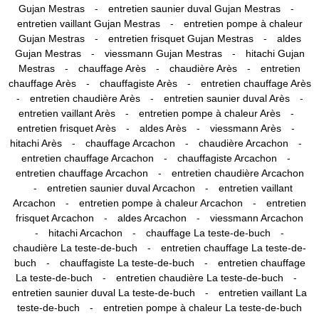
-
-
Gujan Mestras
entretien saunier duval Gujan Mestras
-
entretien vaillant Gujan Mestras
entretien pompe à chaleur
-
-
Gujan Mestras
entretien frisquet Gujan Mestras
aldes
-
-
Gujan Mestras
viessmann Gujan Mestras
hitachi Gujan
-
-
-
Mestras
chauffage Arès
chaudière Arès
entretien
-
-
chauffage Arès
chauffagiste Arès
entretien chauffage Arès
-
-
-
entretien chaudière Arès
entretien saunier duval Arès
-
-
entretien vaillant Arès
entretien pompe à chaleur Arès
-
-
-
entretien frisquet Arès
aldes Arès
viessmann Arès
-
-
-
hitachi Arès
chauffage Arcachon
chaudière Arcachon
-
-
entretien chauffage Arcachon
chauffagiste Arcachon
-
entretien chauffage Arcachon
entretien chaudière Arcachon
-
-
entretien saunier duval Arcachon
entretien vaillant
-
-
Arcachon
entretien pompe à chaleur Arcachon
entretien
-
-
frisquet Arcachon
aldes Arcachon
viessmann Arcachon
-
-
-
hitachi Arcachon
chauffage La teste-de-buch
-
chaudière La teste-de-buch
entretien chauffage La teste-de-
-
-
buch
chauffagiste La teste-de-buch
entretien chauffage
-
-
La teste-de-buch
entretien chaudière La teste-de-buch
-
entretien saunier duval La teste-de-buch
entretien vaillant La
-
teste-de-buch
entretien pompe à chaleur La teste-de-buch