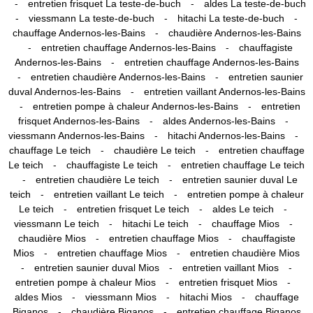
-
-
entretien frisquet La teste-de-buch
aldes La teste-de-buch
-
-
-
viessmann La teste-de-buch
hitachi La teste-de-buch
-
chauffage Andernos-les-Bains
chaudière Andernos-les-Bains
-
-
entretien chauffage Andernos-les-Bains
chauffagiste
-
Andernos-les-Bains
entretien chauffage Andernos-les-Bains
-
-
entretien chaudière Andernos-les-Bains
entretien saunier
-
duval Andernos-les-Bains
entretien vaillant Andernos-les-Bains
-
-
entretien pompe à chaleur Andernos-les-Bains
entretien
-
-
frisquet Andernos-les-Bains
aldes Andernos-les-Bains
-
-
viessmann Andernos-les-Bains
hitachi Andernos-les-Bains
-
-
chauffage Le teich
chaudière Le teich
entretien chauffage
-
-
Le teich
chauffagiste Le teich
entretien chauffage Le teich
-
-
entretien chaudière Le teich
entretien saunier duval Le
-
-
teich
entretien vaillant Le teich
entretien pompe à chaleur
-
-
-
Le teich
entretien frisquet Le teich
aldes Le teich
-
-
-
viessmann Le teich
hitachi Le teich
chauffage Mios
-
-
chaudière Mios
entretien chauffage Mios
chauffagiste
-
-
Mios
entretien chauffage Mios
entretien chaudière Mios
-
-
-
entretien saunier duval Mios
entretien vaillant Mios
-
-
entretien pompe à chaleur Mios
entretien frisquet Mios
-
-
-
aldes Mios
viessmann Mios
hitachi Mios
chauffage
-
-
Biganos
chaudière Biganos
entretien chauffage Biganos