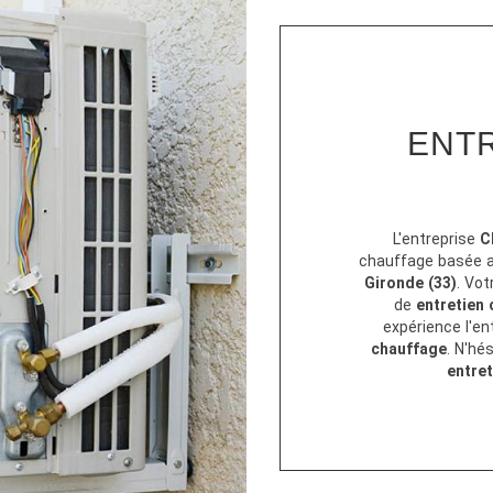
ENT
L'entreprise
Ch
chauffage basée a
Gironde (33)
. Vot
de
entretien
expérience l'en
chauffage
. N'hé
entre