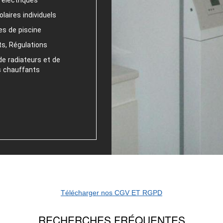
electriques
laires individuels
s de piscine
s, Régulations
 radiateurs et de
s chauffants
Télécharger nos CGV ET RGPD
RECHERCHES FRÉQUENTES