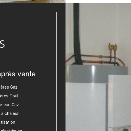
S
après vente
ières Gaz
ères Fioul
e-eau Gaz
à chaleur
tisation