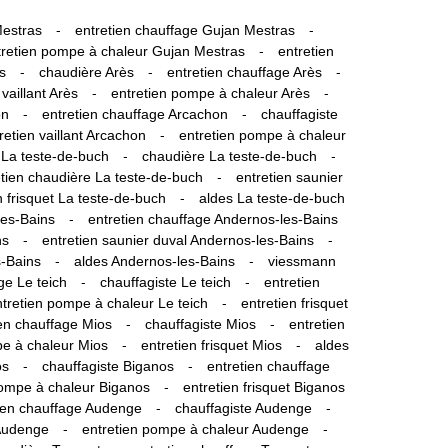
-
-
Mestras
entretien chauffage Gujan Mestras
-
tretien pompe à chaleur Gujan Mestras
entretien
-
-
-
s
chaudière Arès
entretien chauffage Arès
-
-
 vaillant Arès
entretien pompe à chaleur Arès
-
-
on
entretien chauffage Arcachon
chauffagiste
-
retien vaillant Arcachon
entretien pompe à chaleur
-
-
 La teste-de-buch
chaudière La teste-de-buch
-
etien chaudière La teste-de-buch
entretien saunier
-
n frisquet La teste-de-buch
aldes La teste-de-buch
-
les-Bains
entretien chauffage Andernos-les-Bains
-
-
ns
entretien saunier duval Andernos-les-Bains
-
-
s-Bains
aldes Andernos-les-Bains
viessmann
-
-
ge Le teich
chauffagiste Le teich
entretien
-
tretien pompe à chaleur Le teich
entretien frisquet
-
-
ien chauffage Mios
chauffagiste Mios
entretien
-
-
pe à chaleur Mios
entretien frisquet Mios
aldes
-
-
os
chauffagiste Biganos
entretien chauffage
-
pompe à chaleur Biganos
entretien frisquet Biganos
-
-
ien chauffage Audenge
chauffagiste Audenge
-
-
 Audenge
entretien pompe à chaleur Audenge