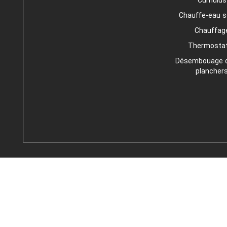
Cumulus 
Chauffe-eau so
Chauffage
Thermostat
Désembouage de
plancher