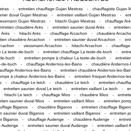
-
-
stras
entretien chauffage Gujan Mestras
chauffagiste Gujan 
-
-
unier duval Gujan Mestras
entretien vaillant Gujan Mestras
en
-
-
iessmann Gujan Mestras
hitachi Gujan Mestras
chauffage Arè
-
-
ntretien chaudière Arès
entretien saunier duval Arès
entretien
-
-
-
 Arès
hitachi Arès
chauffage Arcachon
chaudière Arcach
-
-
tien chaudière Arcachon
entretien saunier duval Arcachon
ent
-
-
-
rcachon
viessmann Arcachon
hitachi Arcachon
chauffage
-
-
e La teste-de-buch
entretien chauffage La teste-de-buch
entr
-
-
e-de-buch
entretien pompe à chaleur La teste-de-buch
entretie
-
-
e-de-buch
chauffage Andernos-les-Bains
chaudière Andernos-
-
hauffage Andernos-les-Bains
entretien chaudière Andernos-les-Bai
-
pompe à chaleur Andernos-les-Bains
entretien frisquet Andernos-le
-
-
-
s
chauffage Le teich
chaudière Le teich
entretien chauffa
-
-
entretien saunier duval Le teich
entretien vaillant Le teich
en
-
-
-
-
hitachi Le teich
chauffage Mios
chaudière Mios
entret
-
-
etien saunier duval Mios
entretien vaillant Mios
entretien pom
-
-
uffage Biganos
chaudière Biganos
entretien chauffage Bigan
-
-
en saunier duval Biganos
entretien vaillant Biganos
entretien 
-
-
-
hi Biganos
chauffage Audenge
chaudière Audenge
entret
-
-
re Audenge
entretien saunier duval Audenge
entretien vaillant