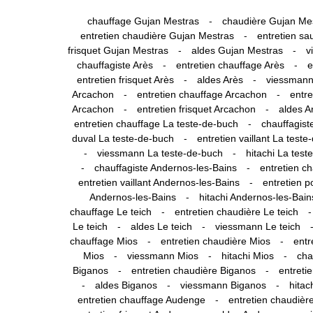
-
chauffage Gujan Mestras
chaudière Gujan Me
-
entretien chaudière Gujan Mestras
entretien sa
-
-
frisquet Gujan Mestras
aldes Gujan Mestras
v
-
-
chauffagiste Arès
entretien chauffage Arès
e
-
-
entretien frisquet Arès
aldes Arès
viessmann
-
-
Arcachon
entretien chauffage Arcachon
entre
-
-
Arcachon
entretien frisquet Arcachon
aldes A
-
entretien chauffage La teste-de-buch
chauffagist
-
duval La teste-de-buch
entretien vaillant La test
-
-
viessmann La teste-de-buch
hitachi La test
-
-
chauffagiste Andernos-les-Bains
entretien c
-
entretien vaillant Andernos-les-Bains
entretien 
-
Andernos-les-Bains
hitachi Andernos-les-Bain
-
-
chauffage Le teich
entretien chaudière Le teich
-
-
Le teich
aldes Le teich
viessmann Le teich
-
-
chauffage Mios
entretien chaudière Mios
entr
-
-
-
Mios
viessmann Mios
hitachi Mios
cha
-
-
Biganos
entretien chaudière Biganos
entreti
-
-
-
aldes Biganos
viessmann Biganos
hitac
-
entretien chauffage Audenge
entretien chaudiè