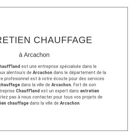
RETIEN CHAUFFAGE
à Arcachon
auff'land
est une entreprise spécialsée dans le
ux alentours de
Arcachon
dans le département de la
re profesionnel est à votre écoute pour des services
 chauffage
dans la ville de
Arcachon.
Fort de son
treprise
Chauff'land
est un expert dans
entretien
sitez pas à nous contacter pour tous vos projets de
tien chauffage
dans la ville de
Arcachon
.