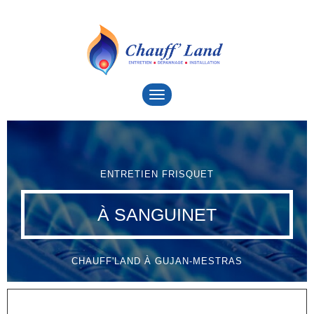
Toggle
navigation
ENTRETIEN FRISQUET
À SANGUINET
CHAUFF'LAND À GUJAN-MESTRAS