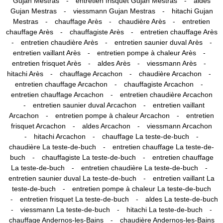
-
-
Gujan Mestras
entretien frisquet Gujan Mestras
aldes
-
-
Gujan Mestras
viessmann Gujan Mestras
hitachi Gujan
-
-
-
Mestras
chauffage Arès
chaudière Arès
entretien
-
-
chauffage Arès
chauffagiste Arès
entretien chauffage Arès
-
-
-
entretien chaudière Arès
entretien saunier duval Arès
-
-
entretien vaillant Arès
entretien pompe à chaleur Arès
-
-
-
entretien frisquet Arès
aldes Arès
viessmann Arès
-
-
-
hitachi Arès
chauffage Arcachon
chaudière Arcachon
-
-
entretien chauffage Arcachon
chauffagiste Arcachon
-
entretien chauffage Arcachon
entretien chaudière Arcachon
-
-
entretien saunier duval Arcachon
entretien vaillant
-
-
Arcachon
entretien pompe à chaleur Arcachon
entretien
-
-
frisquet Arcachon
aldes Arcachon
viessmann Arcachon
-
-
-
hitachi Arcachon
chauffage La teste-de-buch
-
chaudière La teste-de-buch
entretien chauffage La teste-de-
-
-
buch
chauffagiste La teste-de-buch
entretien chauffage
-
-
La teste-de-buch
entretien chaudière La teste-de-buch
-
entretien saunier duval La teste-de-buch
entretien vaillant La
-
teste-de-buch
entretien pompe à chaleur La teste-de-buch
-
-
entretien frisquet La teste-de-buch
aldes La teste-de-buch
-
-
-
viessmann La teste-de-buch
hitachi La teste-de-buch
-
chauffage Andernos-les-Bains
chaudière Andernos-les-Bains